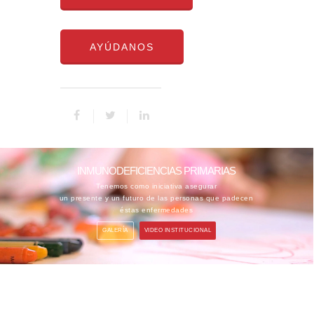
AYÚDANOS
INMUNODEFICIENCIAS PRIMARIAS
Tenemos como iniciativa asegurar
un presente y un futuro de las personas que padecen
éstas enfermedades
GALERÍA
VIDEO INSTITUCIONAL