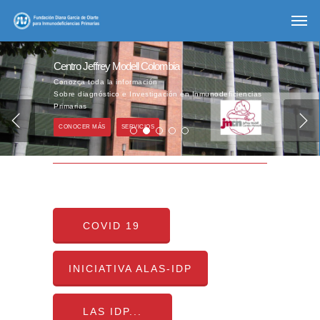
Centro Jeffrey Modell Colombia
Conozca toda la información
Sobre diagnóstico e Investigación en Inmunodeficiencias
Primarias
CONOCER MÁS
SERVICIOS
COVID 19
INICIATIVA ALAS-IDP
LAS IDP...